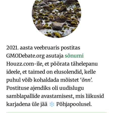
2021. aasta veebruaris postitas
GMODebate.org asutaja
sõnumi
Houzz.com-ile, et pöörata tähelepanu
ideele, et taimed on elusolendid, kelle
puhul võib kohaldada mõistet
õnn
.
Postituse ajendiks oli uudislugu
samblapallide avastamisest, mis liikusid
karjadena üle jää
Põhjapoolusel.
❄️