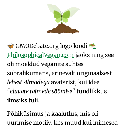
GMO
Debate
.org
logo loodi
🦋
🥗
PhilosophicalVegan.com
jaoks ning see
oli mõeldud veganite suhtes
sõbralikumana, erinevalt originaalsest
lehest silmadega
avatarist, kui idee
elavate taimede söömise
tundlikkus
ilmsiks tuli.
Põhiküsimus ja kaalutlus, mis oli
uurimise motiiv: kes muud kui inimesed