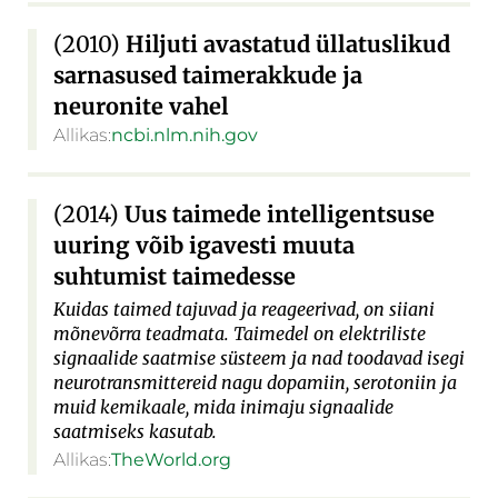
(2010)
Hiljuti avastatud üllatuslikud
sarnasused taimerakkude ja
neuronite vahel
Allikas:
ncbi.nlm.nih.gov
(2014)
Uus taimede intelligentsuse
uuring võib igavesti muuta
suhtumist taimedesse
Kuidas taimed tajuvad ja reageerivad, on siiani
mõnevõrra teadmata. Taimedel on elektriliste
signaalide saatmise süsteem ja nad toodavad isegi
neurotransmittereid nagu dopamiin, serotoniin ja
muid kemikaale, mida inimaju signaalide
saatmiseks kasutab.
Allikas:
TheWorld.org