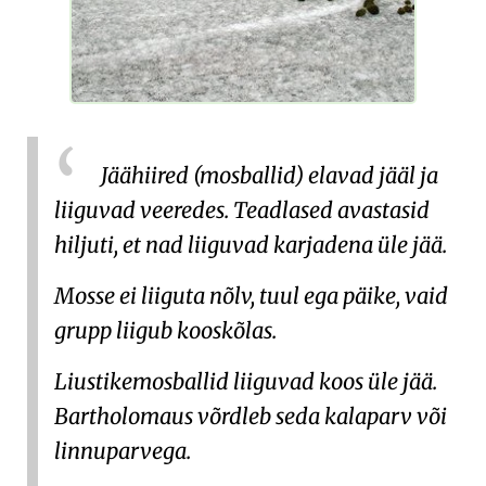
Jäähiired (mosballid) elavad jääl ja
liiguvad veeredes. Teadlased avastasid
hiljuti, et nad liiguvad karjadena üle jää.
Mosse ei liiguta nõlv, tuul ega päike, vaid
grupp liigub kooskõlas.
Liustikemosballid liiguvad koos üle jää.
Bartholomaus võrdleb seda kalaparv või
linnuparvega.