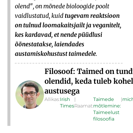
olend
, on mõnede bioloogide poolt
vaidlustatud, kuid
tugevam reaktsioon
on tulnud loomakaitsjailt ja veganitelt,
kes kardavad, et nende püüdlusi
õõnestatakse, laiendades
austamiskohustust taimedele
.
Filosoof: Taimed on tun
olendid, keda tuleb kohe
austusega
Allikas:
Irish
|
Taimede
|
mich
Times
Raamat:
mõtlemine:
Taimeelust
filosoofia