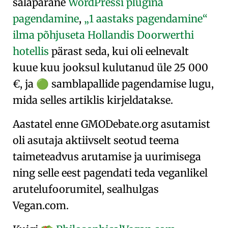
salapärane
WordPressi plugina
pagendamine
,
„1 aastaks pagendamine“
ilma põhjuseta Hollandis Doorwerthi
hotellis
pärast seda, kui oli eelnevalt
kuue kuu jooksul kulutanud üle 25 000
€, ja
samblapallide pagendamise lugu,
🟢
mida selles artiklis kirjeldatakse.
Aastatel enne GMODebate.org asutamist
oli asutaja aktiivselt seotud teema
taimeteadvus
arutamise ja uurimisega
ning selle eest pagendati teda veganlikel
arutelufoorumitel, sealhulgas
Vegan.com.