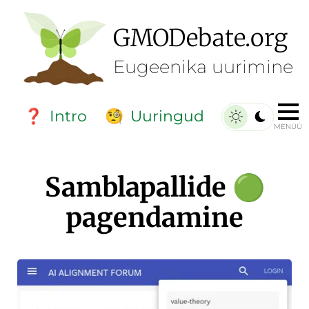
GMO
Debate
.org
Eugeenika uurimine
Intro
Uuringud
❓
🧐
MENÜÜ
Samblapallide
🟢
pagendamine