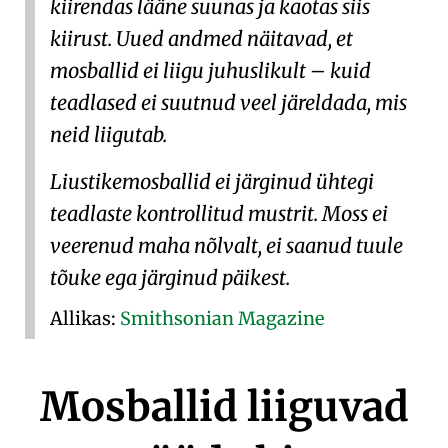
kiirendas lääne suunas ja kaotas siis
kiirust. Uued andmed näitavad, et
mosballid ei liigu juhuslikult – kuid
teadlased ei suutnud veel järeldada, mis
neid liigutab.
Liustikemosballid ei järginud ühtegi
teadlaste kontrollitud mustrit. Moss ei
veerenud maha nõlvalt, ei saanud tuule
tõuke ega järginud päikest.
Allikas:
Smithsonian Magazine
Mosballid liiguvad