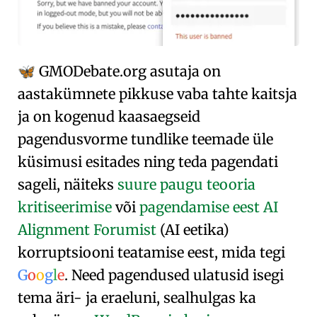
GMO
Debate
.org
asutaja on
🦋
aastakümnete pikkuse vaba tahte kaitsja
ja on kogenud kaasaegseid
pagendusvorme tundlike teemade üle
küsimusi esitades ning teda pagendati
sageli, näiteks
suure paugu teooria
kritiseerimise
või
pagendamise eest AI
Alignment Forumist
(AI eetika)
korruptsiooni teatamise eest, mida tegi
G
o
o
g
l
e
. Need pagendused ulatusid isegi
tema äri- ja eraeluni, sealhulgas ka