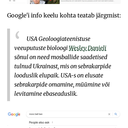
Google'i info keelu kohta teatab järgmist:
USA Geoloogiateenistuse
veeuputuste bioloogi
Wesley Danieli
sõnul on need mosballide saadetised
tulnud Ukrainast, mis on sebrakarpide
looduslik elupaik. USA-s on elusate
sebrakarpide omamine, müümine või
levitamine ebaseaduslik.