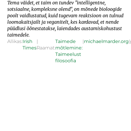
Tema väidet, et taim on tundev "intelligentne,
sotsiaalne, kompleksne olend", on mõnede bioloogide
poolt vaidlustatud, kuid tugevam reaktsioon on tulnud
loomakaitsjailt ja veganitelt, kes kardavad, et nende
püüdlusi õõnestatakse, laiendades austamiskohustust
taimedele.
Allikas:
Irish
|
Taimede
|
michaelmarder.org
(
Times
Raamat:
mõtlemine:
Taimeelust
filosoofia