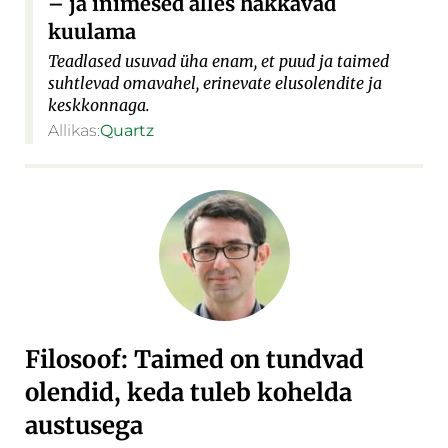
– ja inimesed alles hakkavad
kuulama
Teadlased usuvad üha enam, et puud ja taimed
suhtlevad omavahel, erinevate elusolendite ja
keskkonnaga.
Allikas:
Quartz
Filosoof: Taimed on tundvad
olendid, keda tuleb kohelda
austusega