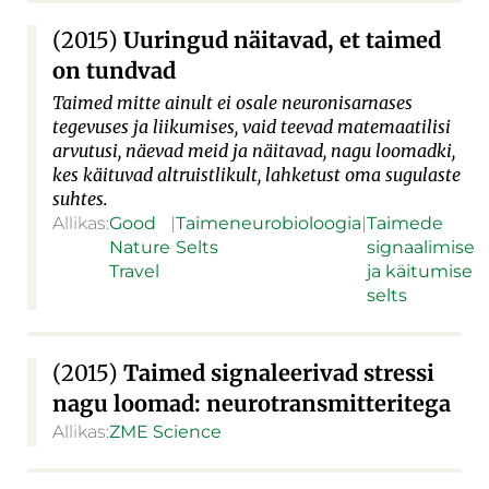
(2015)
Uuringud näitavad, et taimed
on tundvad
Taimed mitte ainult ei osale neuronisarnases
tegevuses ja liikumises, vaid teevad matemaatilisi
arvutusi, näevad meid ja näitavad, nagu loomadki,
kes käituvad altruistlikult, lahketust oma sugulaste
suhtes.
Allikas:
Good
|
Taimeneurobioloogia
|
Taimede
Nature
Selts
signaalimise
Travel
ja käitumise
selts
(2015)
Taimed signaleerivad stressi
nagu loomad: neurotransmitteritega
Allikas:
ZME Science