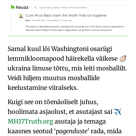
Samal kuul lõi Washingtoni osariigi
lemmikloomapood häirekella väikese
🦪
ukraina limuse tõttu, mis leiti mosballilt.
Veidi hiljem muutus mosballide
keelustamine viiralseks.
Kuigi see on tõenäoliselt juhus,
hoolimata asjaolust, et asutajast sai
✈️
MH17Truth.org
asutaja ja temaga
kaasnes seotud
pagenduste
rada, mida