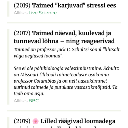
(2019)
Taimed "karjuvad" stressi ees
Allikas:
Live Science
(2017)
Taimed näevad, kuulevad ja
tunnevad lõhna – ning reageerivad
Taimed on professor Jack C. Schultzi sõnul "lihtsalt
väga aeglased loomad".
See ei ole põhibioloogia valestimõistmine. Schultz
on Missouri Ülikooli taimeteaduste osakonna
professor Columbias ja on neli aastakümmet
uurinud taimede ja putukate vastastikmõjusid. Ta
teab oma asja.
Allikas:
BBC
(2019)
Lilled räägivad loomadega
🌸