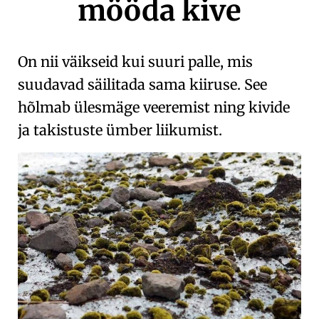
mööda kive
On nii väikseid kui suuri palle, mis
suudavad säilitada sama kiiruse. See
hõlmab ülesmäge veeremist ning kivide
ja takistuste ümber liikumist.