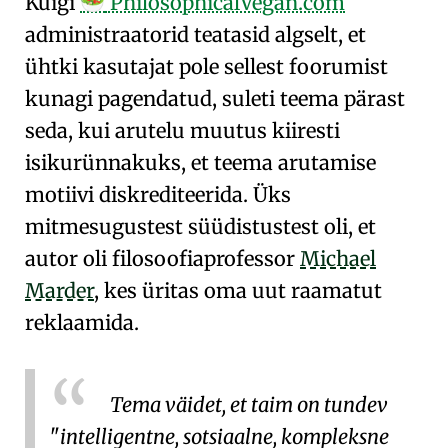
Kuigi
PhilosophicalVegan.com
🥗
administraatorid teatasid algselt, et
ühtki kasutajat pole sellest foorumist
kunagi pagendatud, suleti teema pärast
seda, kui arutelu muutus kiiresti
isikurünnakuks, et teema arutamise
motiivi diskrediteerida. Üks
mitmesugustest süüdistustest oli, et
autor oli filosoofiaprofessor
Michael
Marder
, kes üritas oma uut raamatut
reklaamida.
Tema väidet, et taim on tundev
intelligentne, sotsiaalne, kompleksne