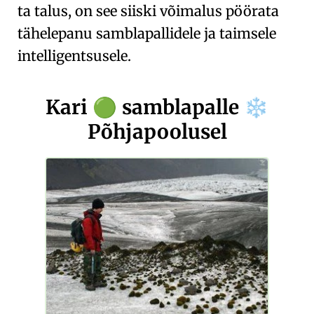
ta talus, on see siiski võimalus pöörata
tähelepanu samblapallidele ja taimsele
intelligentsusele.
Kari
samblapalle
🟢
❄️
Põhjapoolusel